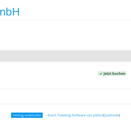
GmbH
Jetzt buchen
Vertrag widerrufen
Event-Ticketing-Software von pretix
(
Quellcode
)